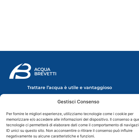
Trattare l’acqua è utile e vantaggioso
Le migliori soluzioni per il trattamento dell'acqua in ambito civile e
industriale.
Gestisci Consenso
Made in Italy
Per fornire le migliori esperienze, utilizziamo tecnologie come i cookie per
memorizzare e/o accedere alle informazioni del dispositivo. Il consenso a qu
L'AZIENDA
PRODOTTI
SEGUICI SUI
tecnologie ci permetterà di elaborare dati come il comportamento di navigaz
SOCIAL
Chi Siamo
Linea Domestica
F
Y
I
L
ID unici su questo sito. Non acconsentire o ritirare il consenso può influire
Contatti
La Mia Acqua
a
o
n
i
negativamente su alcune caratteristiche e funzioni.