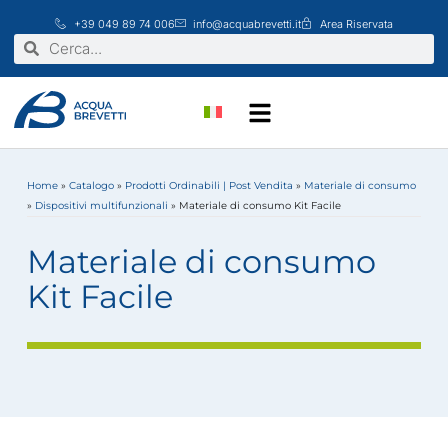
Vai
+39 049 89 74 006
info@acquabrevetti.it
Area Riservata
al
Cerca
Cerca
contenuto
Home
»
Catalogo
»
Prodotti Ordinabili | Post Vendita
»
Materiale di consumo
»
Dispositivi multifunzionali
»
Materiale di consumo Kit Facile
Materiale di consumo
Kit Facile