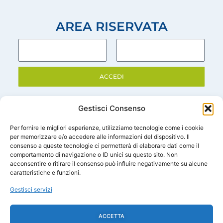
AREA RISERVATA
ACCEDI
Gestisci Consenso
Per fornire le migliori esperienze, utilizziamo tecnologie come i cookie
per memorizzare e/o accedere alle informazioni del dispositivo. Il
consenso a queste tecnologie ci permetterà di elaborare dati come il
comportamento di navigazione o ID unici su questo sito. Non
acconsentire o ritirare il consenso può influire negativamente su alcune
Trattare l’acqua è utile e vantaggioso
caratteristiche e funzioni.
Le migliori soluzioni per il trattamento dell'acqua in ambito civile e
industriale.
Made in Italy
Gestisci servizi
L'AZIENDA
PRODOTTI
SEGUICI SUI
ACCETTA
SOCIAL
Chi Siamo
Linea Domestica