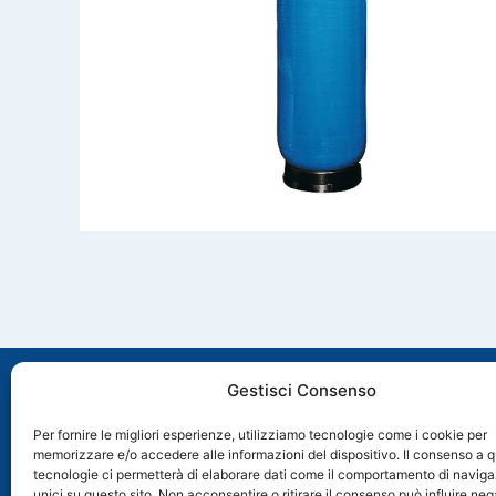
Gestisci Consenso
Per fornire le migliori esperienze, utilizziamo tecnologie come i cookie per
memorizzare e/o accedere alle informazioni del dispositivo. Il consenso a 
Via Molveno, 8 35035 Mestrino (PD), Italia
tecnologie ci permetterà di elaborare dati come il comportamento di naviga
+39 049 89 74 006
unici su questo sito. Non acconsentire o ritirare il consenso può influire n