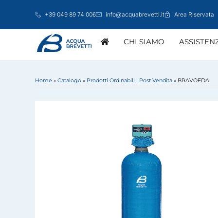
Vai
+39 049 89 74 006
info@acquabrevetti.it
Area Riservata
al
contenuto
CHI SIAMO
ASSISTEN
Home
»
Catalogo
»
Prodotti Ordinabili | Post Vendita
»
BRAVOFDA
ATTIVAZIONE GARANZIA
MARKETING
CENTRI ASSISTE
LINEA DOMESTICA
GROSSISTI
STUDI TECNIC