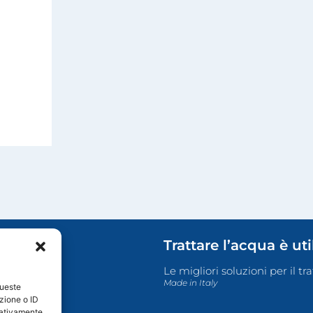
Trattare l’acqua è ut
Le migliori soluzioni per il t
Made in Italy
queste
zione o ID
egativamente