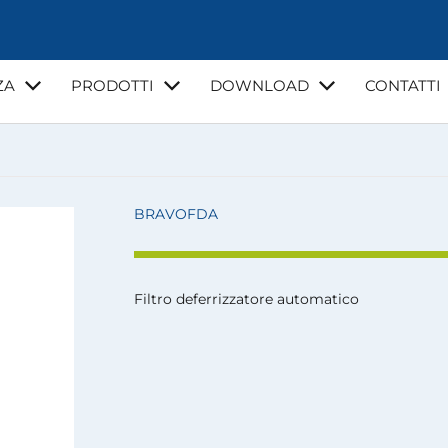
ZA
PRODOTTI
DOWNLOAD
CONTATTI
NZA
VIDEO
CORSI DI FORMAZIONE
GUIDE E NORMATI
LA MIA ACQUA
BRAVOFDA
Filtro deferrizzatore automatico
I
INSTALLATORI