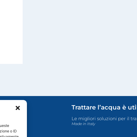
Trattare l’acqua è ut
Le migliori soluzioni per il t
Made in Italy
queste
zione o ID
egativamente