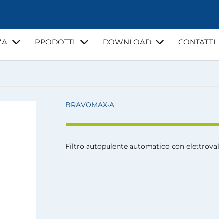
ZA
PRODOTTI
DOWNLOAD
CONTATTI
NZA
VIDEO
CORSI DI FORMAZIONE
GUIDE E NORMATI
LA MIA ACQUA
BRAVOMAX-A
Filtro autopulente automatico con elettroval
I
INSTALLATORI