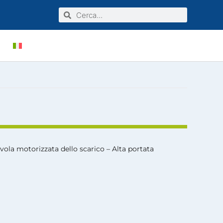
Cerca
Cerca
VE
AGENTI
CERTIFICAZIONI
PRIVATI
LINEA INDUSTRIALE
vola motorizzata dello scarico – Alta portata
POST VENDITA