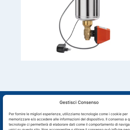
Gestisci Consenso
Per fornire le migliori esperienze, utilizziamo tecnologie come i cookie per
memorizzare e/o accedere alle informazioni del dispositivo. Il consenso a 
Via Molveno, 8 35035 Mestrino (PD), Italia
tecnologie ci permetterà di elaborare dati come il comportamento di naviga
+39 049 89 74 006
unici su questo sito. Non acconsentire o ritirare il consenso può influire n