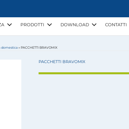
ZA
PRODOTTI
DOWNLOAD
CONTATTI
a domestica
»
PACCHETTI BRAVOMIX
NZA
VIDEO
CORSI DI FORMAZIONE
GUIDE E NORMATI
LA MIA ACQUA
PACCHETTI BRAVOMIX
I
INSTALLATORI