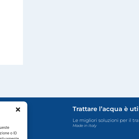
Trattare l’acqua è ut
Le migliori soluzioni per il t
Made in Italy
queste
zione o ID
egativamente