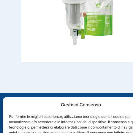
Gestisci Consenso
Per fornire le migliori esperienze, utilizziamo tecnologie come i cookie per
memorizzare e/o accedere alle informazioni del dispositivo. Il consenso a 
Via Molveno, 8 35035 Mestrino (PD), Italia
tecnologie ci permetterà di elaborare dati come il comportamento di naviga
+39 049 89 74 006
unici su questo sito. Non acconsentire o ritirare il consenso può influire n