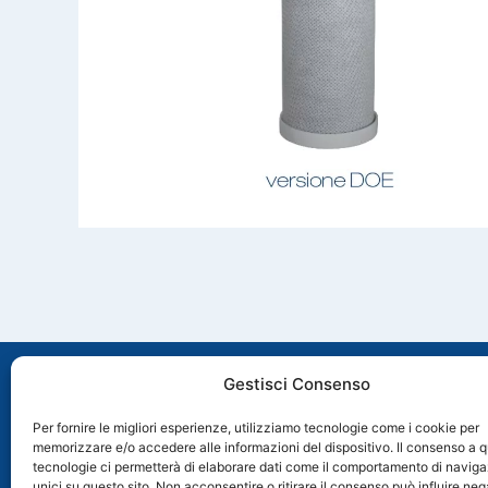
Gestisci Consenso
Per fornire le migliori esperienze, utilizziamo tecnologie come i cookie per
memorizzare e/o accedere alle informazioni del dispositivo. Il consenso a 
Via Molveno, 8 35035 Mestrino (PD), Italia
tecnologie ci permetterà di elaborare dati come il comportamento di naviga
+39 049 89 74 006
unici su questo sito. Non acconsentire o ritirare il consenso può influire n