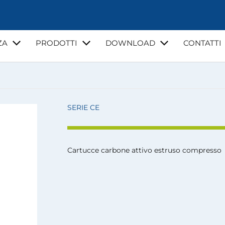
ZA
PRODOTTI
DOWNLOAD
CONTATTI
NZA
VIDEO
CORSI DI FORMAZIONE
GUIDE E NORMATI
LA MIA ACQUA
SERIE CE
Cartucce carbone attivo estruso compresso
I
INSTALLATORI