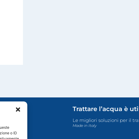
Trattare l’acqua è ut
Le migliori soluzioni per il t
Made in Italy
queste
zione o ID
egativamente