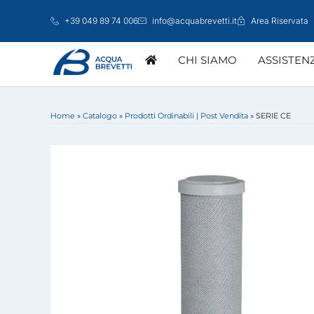
Vai
+39 049 89 74 006
info@acquabrevetti.it
Area Riservata
al
contenuto
CHI SIAMO
ASSISTEN
Home
»
Catalogo
»
Prodotti Ordinabili | Post Vendita
»
SERIE CE
ATTIVAZIONE GARANZIA
MARKETING
CENTRI ASSISTE
LINEA DOMESTICA
GROSSISTI
STUDI TECNIC