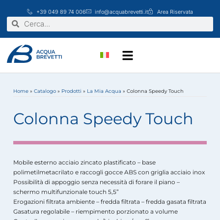
Vai
+39 049 89 74 006
info@acquabrevetti.it
Area Riservata
al
Cerca
Cerca
contenuto
Home
»
Catalogo
»
Prodotti
»
La Mia Acqua
»
Colonna Speedy Touch
Colonna Speedy Touch
Mobile esterno acciaio zincato plastificato – base
polimetilmetacrilato e raccogli gocce ABS con griglia acciaio inox
Possibilità di appoggio senza necessità di forare il piano –
schermo multifunzionale touch 5,5”
Erogazioni filtrata ambiente – fredda filtrata – fredda gasata filtrata
Gasatura regolabile – riempimento porzionato a volume