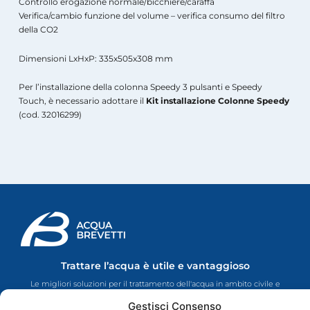
Controllo erogazione normale/bicchiere/caraffa
Verifica/cambio funzione del volume – verifica consumo del filtro
della CO2
Dimensioni LxHxP: 335x505x308 mm
Per l’installazione della colonna Speedy 3 pulsanti e Speedy
Touch, è necessario adottare il
Kit installazione Colonne Speedy
(cod. 32016299)
Trattare l’acqua è utile e vantaggioso
Le migliori soluzioni per il trattamento dell'acqua in ambito civile e
industriale.
Made in Italy
Gestisci Consenso