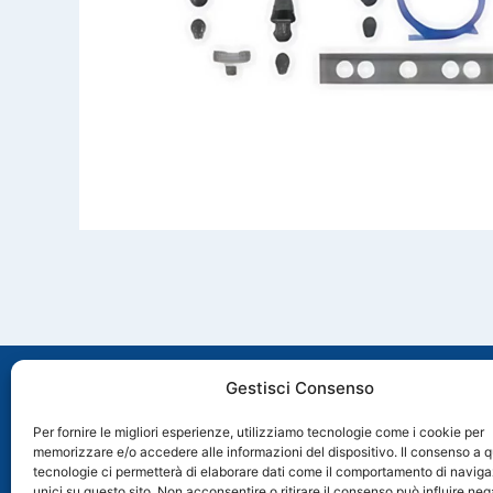
Gestisci Consenso
Per fornire le migliori esperienze, utilizziamo tecnologie come i cookie per
memorizzare e/o accedere alle informazioni del dispositivo. Il consenso a 
Via Molveno, 8 35035 Mestrino (PD), Italia
tecnologie ci permetterà di elaborare dati come il comportamento di naviga
+39 049 89 74 006
unici su questo sito. Non acconsentire o ritirare il consenso può influire n