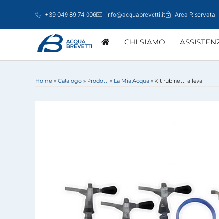
Vai
+39 049 89 74 006
info@acquabrevetti.it
Area Riservata
al
contenuto
CHI SIAMO
ASSISTEN
Home
»
Catalogo
»
Prodotti
»
La Mia Acqua
»
Kit rubinetti a leva
ATTIVAZIONE GARANZIA
MARKETING
CENTRI ASSISTE
LINEA DOMESTICA
GROSSISTI
STUDI TECNIC