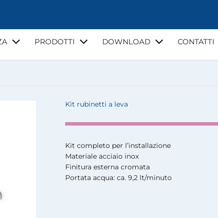
ZA
PRODOTTI
DOWNLOAD
CONTATTI
NZA
VIDEO
CORSI DI FORMAZIONE
GUIDE E NORMATI
LA MIA ACQUA
Kit rubinetti a leva
Kit completo per l’installazione
I
INSTALLATORI
Materiale acciaio inox
Finitura esterna cromata
Portata acqua: ca. 9,2 lt/minuto