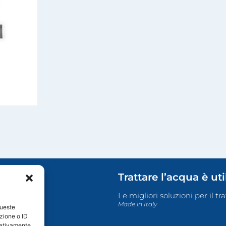
Trattare l’acqua è ut
Le migliori soluzioni per il t
Made in Italy
queste
zione o ID
egativamente