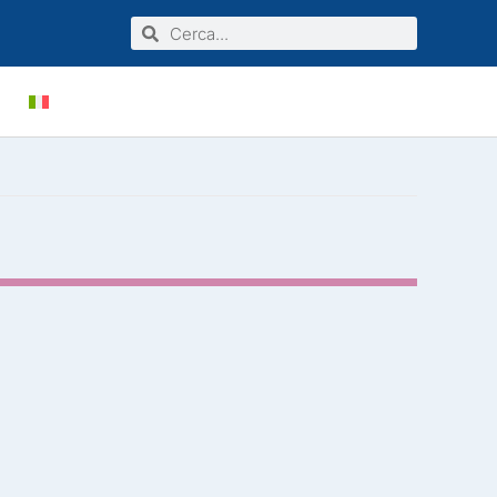
Cerca
Cerca
VE
AGENTI
CERTIFICAZIONI
PRIVATI
LINEA INDUSTRIALE
POST VENDITA