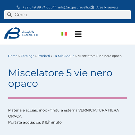
Vai
+39 049 89 74 006
info@acquabrevetti.it
Area Riservata
al
Cerca
Cerca
contenuto
Home
»
Catalogo
»
Prodotti
»
La Mia Acqua
»
Miscelatore 5 vie nero opaco
Miscelatore 5 vie nero
opaco
Materiale acciaio inox – finitura esterna VERNICIATURA NERA
OPACA
Portata acqua: ca. 9 lt/minuto