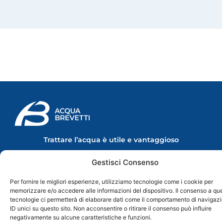
Trattare l’acqua è utile e vantaggioso
Le migliori soluzioni per il trattamento dell'acqua in ambito civile e
industriale.
Gestisci Consenso
Made in Italy
Per fornire le migliori esperienze, utilizziamo tecnologie come i cookie per
memorizzare e/o accedere alle informazioni del dispositivo. Il consenso a qu
L'AZIENDA
PRODOTTI
SEGUICI SUI
tecnologie ci permetterà di elaborare dati come il comportamento di navigaz
SOCIAL
Chi Siamo
Linea Domestica
F
Y
I
L
ID unici su questo sito. Non acconsentire o ritirare il consenso può influire
Contatti
La Mia Acqua
a
o
n
i
negativamente su alcune caratteristiche e funzioni.