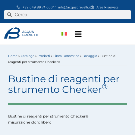
Vai
+39 049 89 74 006
info@acquabrevetti.it
Area Riservata
al
Cerca
Cerca
contenuto
Home
»
Catalogo
»
Prodotti
»
Linea Domestica
»
Dosaggio
»
Bustine di
reagenti per strumento Checker®
Bustine di reagenti per
®
strumento Checker
Bustine di reagenti per strumento Checker®
misurazione cloro libero