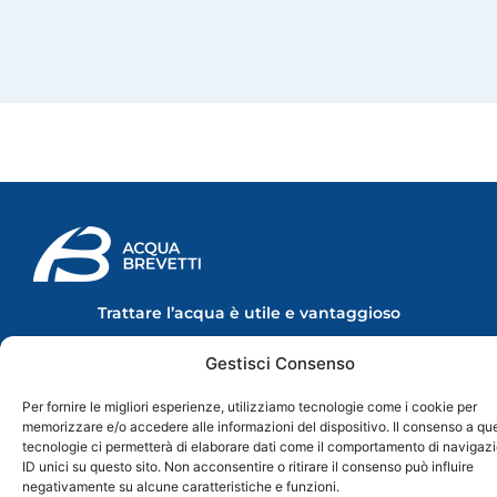
Trattare l’acqua è utile e vantaggioso
Le migliori soluzioni per il trattamento dell'acqua in ambito civile e
industriale.
Gestisci Consenso
Made in Italy
Per fornire le migliori esperienze, utilizziamo tecnologie come i cookie per
memorizzare e/o accedere alle informazioni del dispositivo. Il consenso a qu
L'AZIENDA
PRODOTTI
SEGUICI SUI
tecnologie ci permetterà di elaborare dati come il comportamento di navigaz
SOCIAL
Chi Siamo
Linea Domestica
F
Y
I
L
ID unici su questo sito. Non acconsentire o ritirare il consenso può influire
Contatti
La Mia Acqua
a
o
n
i
negativamente su alcune caratteristiche e funzioni.