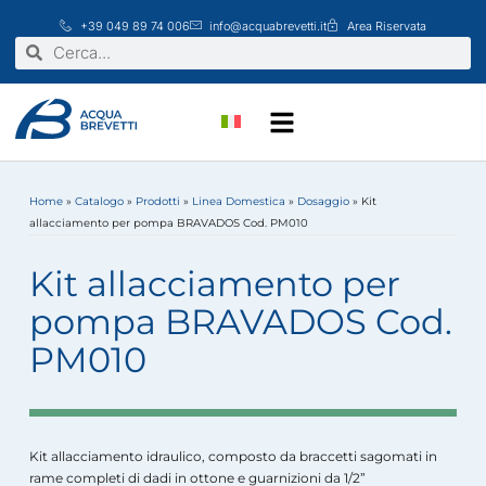
Vai
+39 049 89 74 006
info@acquabrevetti.it
Area Riservata
al
Cerca
Cerca
contenuto
Home
»
Catalogo
»
Prodotti
»
Linea Domestica
»
Dosaggio
»
Kit
allacciamento per pompa BRAVADOS Cod. PM010
Kit allacciamento per
pompa BRAVADOS Cod.
PM010
Kit allacciamento idraulico, composto da braccetti sagomati in
rame completi di dadi in ottone e guarnizioni da 1/2”