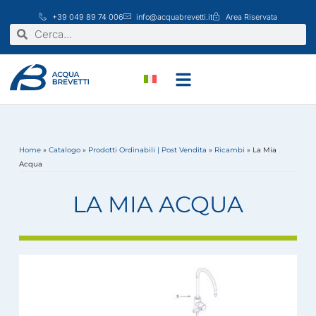
Vai
+39 049 89 74 006
info@acquabrevetti.it
Area Riservata
al
Cerca
Cerca
contenuto
Home
»
Catalogo
»
Prodotti Ordinabili | Post Vendita
»
Ricambi
»
La Mia
Acqua
LA MIA ACQUA