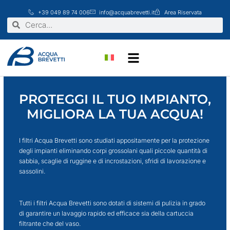
Vai
+39 049 89 74 006
info@acquabrevetti.it
Area Riservata
al
Cerca
Cerca
contenuto
PROTEGGI IL TUO IMPIANTO,
MIGLIORA LA TUA ACQUA!
I filtri Acqua Brevetti sono studiati appositamente per la protezione
degli impianti eliminando corpi grossolani quali piccole quantità di
sabbia, scaglie di ruggine e di incrostazioni, sfridi di lavorazione e
sassolini.
Tutti i filtri Acqua Brevetti sono dotati di sistemi di pulizia in grado
di garantire un lavaggio rapido ed efficace sia della cartuccia
filtrante che del vaso.