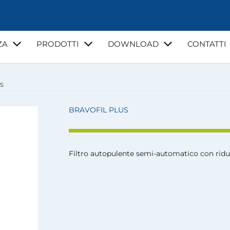
ZA
PRODOTTI
DOWNLOAD
CONTATTI
US
NZA
VIDEO
CORSI DI FORMAZIONE
GUIDE E NORMATI
LA MIA ACQUA
BRAVOFIL PLUS
Filtro autopulente semi-automatico con ridu
I
INSTALLATORI