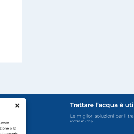
Trattare l’acqua è ut
Le migliori soluzioni per il t
Made in Italy
queste
zione o ID
egativamente