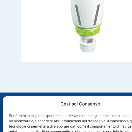
Gestisci Consenso
Per fornire le migliori esperienze, utilizziamo tecnologie come i cookie per
memorizzare e/o accedere alle informazioni del dispositivo. Il consenso a 
Via Molveno, 8 35035 Mestrino (PD), Italia
tecnologie ci permetterà di elaborare dati come il comportamento di naviga
+39 049 89 74 006
unici su questo sito. Non acconsentire o ritirare il consenso può influire n