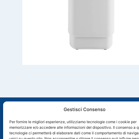
Gestisci Consenso
Per fornire le migliori esperienze, utilizziamo tecnologie come i cookie per
memorizzare e/o accedere alle informazioni del dispositivo. Il consenso a 
Via Molveno, 8 35035 Mestrino (PD), Italia
tecnologie ci permetterà di elaborare dati come il comportamento di naviga
+39 049 89 74 006
unici su questo sito. Non acconsentire o ritirare il consenso può influire n