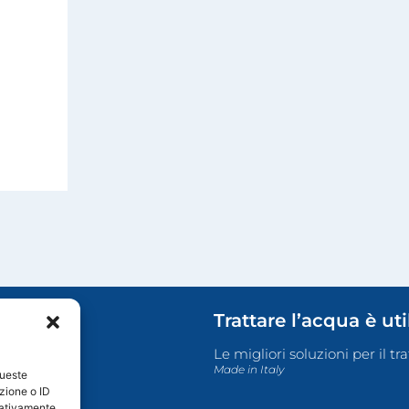
Trattare l’acqua è ut
Le migliori soluzioni per il t
Made in Italy
queste
zione o ID
egativamente