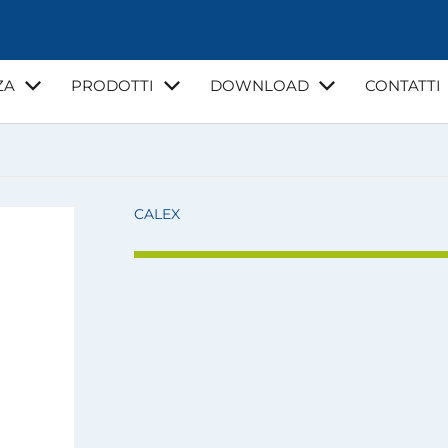
ZA
PRODOTTI
DOWNLOAD
CONTATTI
NZA
VIDEO
CORSI DI FORMAZIONE
GUIDE E NORMATI
LA MIA ACQUA
CALEX
I
INSTALLATORI