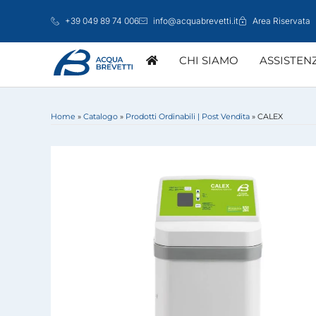
Vai
+39 049 89 74 006
info@acquabrevetti.it
Area Riservata
al
contenuto
CHI SIAMO
ASSISTEN
Home
»
Catalogo
»
Prodotti Ordinabili | Post Vendita
»
CALEX
ATTIVAZIONE GARANZIA
MARKETING
CENTRI ASSISTE
LINEA DOMESTICA
GROSSISTI
STUDI TECNIC