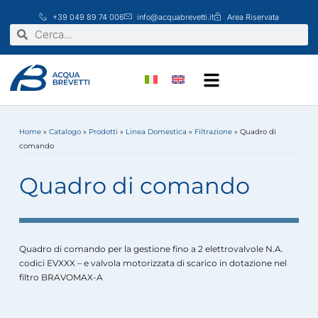
Vai
+39 049 89 74 006
info@acquabrevetti.it
Area Riservata
al
Cerca
Cerca
contenuto
Home
»
Catalogo
»
Prodotti
»
Linea Domestica
»
Filtrazione
»
Quadro di
comando
Quadro di comando
Quadro di comando per la gestione fino a 2 elettrovalvole N.A.
codici EVXXX – e valvola motorizzata di scarico in dotazione nel
filtro BRAVOMAX-A