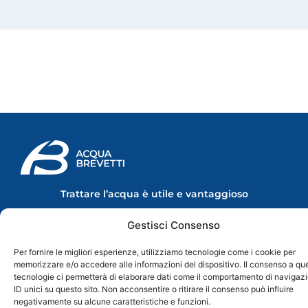
Trattare l’acqua è utile e vantaggioso
Le migliori soluzioni per il trattamento dell'acqua in ambito civile e
industriale.
Gestisci Consenso
Made in Italy
Per fornire le migliori esperienze, utilizziamo tecnologie come i cookie per
memorizzare e/o accedere alle informazioni del dispositivo. Il consenso a qu
L'AZIENDA
PRODOTTI
SEGUICI SUI
tecnologie ci permetterà di elaborare dati come il comportamento di navigaz
SOCIAL
Chi Siamo
Linea Domestica
F
Y
I
L
ID unici su questo sito. Non acconsentire o ritirare il consenso può influire
Contatti
La Mia Acqua
a
o
n
i
negativamente su alcune caratteristiche e funzioni.