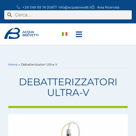
Vai
+39 049 89 74 006
info@acquabrevetti.it
Area Riservata
al
Cerca
Cerca
contenuto
Home
»
Debatterizzatori Ultra-V
DEBATTERIZZATORI
ULTRA-V