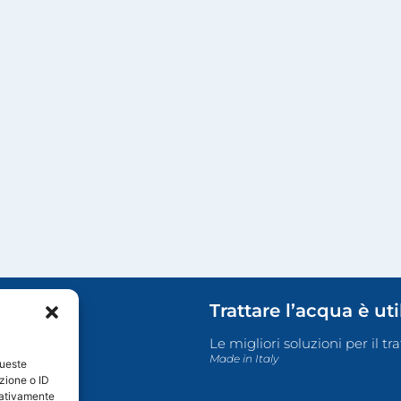
Trattare l’acqua è ut
Le migliori soluzioni per il t
Made in Italy
queste
zione o ID
egativamente