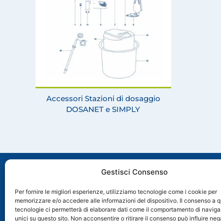
Accessori Stazioni di dosaggio
DOSANET e SIMPLY
Gestisci Consenso
Per fornire le migliori esperienze, utilizziamo tecnologie come i cookie per
memorizzare e/o accedere alle informazioni del dispositivo. Il consenso a 
Via Molveno, 8 35035 Mestrino (PD), Italia
tecnologie ci permetterà di elaborare dati come il comportamento di naviga
+39 049 89 74 006
unici su questo sito. Non acconsentire o ritirare il consenso può influire n