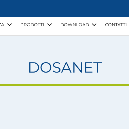
ZA
PRODOTTI
DOWNLOAD
CONTATTI
NZA
VIDEO
CORSI DI FORMAZIONE
GUIDE E NORMATI
LA MIA ACQUA
DOSANET
I
INSTALLATORI