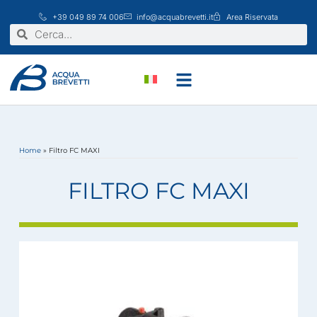
Vai
+39 049 89 74 006
info@acquabrevetti.it
Area Riservata
al
Cerca
Cerca
contenuto
Home
»
Filtro FC MAXI
FILTRO FC MAXI