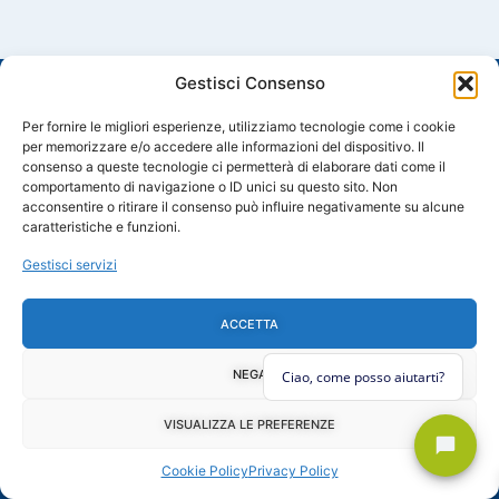
Gestisci Consenso
Per fornire le migliori esperienze, utilizziamo tecnologie come i cookie
per memorizzare e/o accedere alle informazioni del dispositivo. Il
consenso a queste tecnologie ci permetterà di elaborare dati come il
comportamento di navigazione o ID unici su questo sito. Non
Trattare l’acqua è utile e vantaggioso
acconsentire o ritirare il consenso può influire negativamente su alcune
Le migliori soluzioni per il trattamento dell'acqua in ambito civile e
caratteristiche e funzioni.
industriale.
Made in Italy
Gestisci servizi
L'AZIENDA
PRODOTTI
SEGUICI SUI
ACCETTA
SOCIAL
Chi Siamo
Linea Domestica
F
Y
I
L
Contatti
La Mia Acqua
a
o
n
i
NEGA
Cookie Policy
Linea Industriale
c
u
s
n
e
t
t
k
Privacy Policy
b
u
a
e
Termini e Condizioni
VISUALIZZA LE PREFERENZE
o
b
g
d
o
e
r
i
Cookie Policy
Privacy Policy
k
a
n
-
m