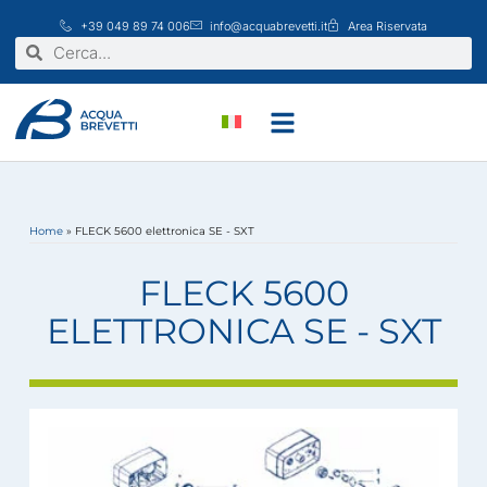
Vai
+39 049 89 74 006
info@acquabrevetti.it
Area Riservata
al
Cerca
Cerca
contenuto
Home
»
FLECK 5600 elettronica SE - SXT
FLECK 5600
ELETTRONICA SE - SXT