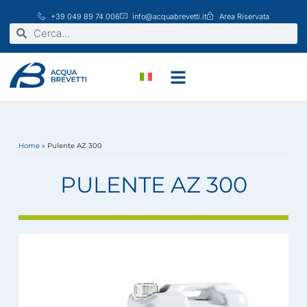
Vai
+39 049 89 74 006
info@acquabrevetti.it
Area Riservata
al
Cerca
Cerca
contenuto
Home
»
Pulente AZ 300
PULENTE AZ 300