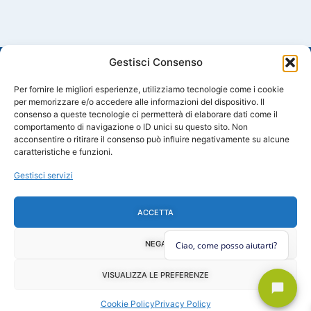
Gestisci Consenso
Per fornire le migliori esperienze, utilizziamo tecnologie come i cookie
per memorizzare e/o accedere alle informazioni del dispositivo. Il
consenso a queste tecnologie ci permetterà di elaborare dati come il
comportamento di navigazione o ID unici su questo sito. Non
Trattare l’acqua è utile e vantaggioso
acconsentire o ritirare il consenso può influire negativamente su alcune
Le migliori soluzioni per il trattamento dell'acqua in ambito civile e
caratteristiche e funzioni.
industriale.
Made in Italy
Gestisci servizi
L'AZIENDA
PRODOTTI
SEGUICI SUI
ACCETTA
SOCIAL
Chi Siamo
Linea Domestica
F
Y
I
L
Contatti
La Mia Acqua
a
o
n
i
NEGA
Cookie Policy
Linea Industriale
c
u
s
n
e
t
t
k
Privacy Policy
b
u
a
e
Termini e Condizioni
VISUALIZZA LE PREFERENZE
o
b
g
d
o
e
r
i
Cookie Policy
Privacy Policy
k
a
n