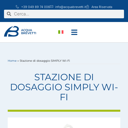
Vai
+39 049 89 74 006
info@acquabrevetti.it
Area Riservata
al
Cerca
Cerca
contenuto
Home
»
Stazione di dosaggio SIMPLY Wi-Fi
STAZIONE DI
DOSAGGIO SIMPLY WI-
FI