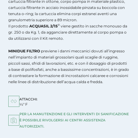
cartuccia filtrante in ottone, corpo pompa in materiale plastico,
cartuccia filtrante in acciaio inossidabile pinzata su boccola con
tenuta o-ring; la cartuccia elimina corpi estranei aventi una
granulometria superiore a 89 micron.
®
Il prodotto
ACQUASIL 2/15
viene gestito in sacche monouso da
gr. 250 o da Kg. 1, da agganciare direttamente al corpo pompa o
da utilizzarsi con il Kit remoto.
MINIDUE FILTRO
previene i danni meccanici dovuti all’ingresso
nell’impianto di materiali grossolani quali scaglie di ruggine,
piccoli sassi, sfridi di lavorazioni, etc. e con il dosaggio di prodotti
a base di polifosfati, anche a bassissime concentrazioni, è in grado
di contrastare la formazione di incrostazioni calcaree e corrosioni
nelle linee di distribuzione dell’acqua calda e fredda.
ATTACCHI:
½" F
PER LA MANUTENZIONE E GLI INTERVENTI DI SANIFICAZIONE
È POSSIBILE RIVOLGERSI AI CENTRI ASSISTENZA
AUTORIZZATI.