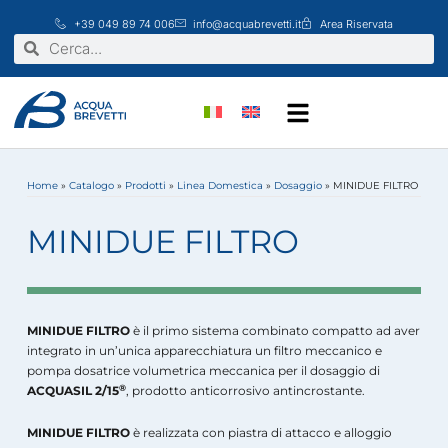
Vai
+39 049 89 74 006
info@acquabrevetti.it
Area Riservata
al
Cerca
Cerca
contenuto
Home
»
Catalogo
»
Prodotti
»
Linea Domestica
»
Dosaggio
»
MINIDUE FILTRO
MINIDUE FILTRO
MINIDUE FILTRO
è il primo sistema combinato compatto ad aver
integrato in un’unica apparecchiatura un filtro meccanico e
pompa dosatrice volumetrica meccanica per il dosaggio di
®
ACQUASIL 2/15
, prodotto anticorrosivo antincrostante.
MINIDUE FILTRO
è realizzata con piastra di attacco e alloggio