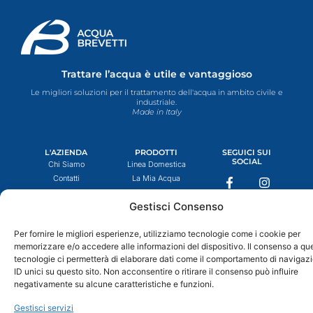
Trattare l’acqua è utile e vantaggioso
Le migliori soluzioni per il trattamento dell'acqua in ambito civile e
industriale.
Made in Italy
L'AZIENDA
PRODOTTI
SEGUICI SUI
SOCIAL
Chi Siamo
Linea Domestica
F
Y
I
L
Contatti
La Mia Acqua
a
o
n
i
Cookie Policy
Linea Industriale
c
u
s
n
e
t
t
k
Gestisci Consenso
Privacy Policy
b
u
a
e
Termini e Condizioni
o
b
g
d
Per fornire le migliori esperienze, utilizziamo tecnologie come i cookie per
o
e
r
i
memorizzare e/o accedere alle informazioni del dispositivo. Il consenso a qu
k
a
n
tecnologie ci permetterà di elaborare dati come il comportamento di navigaz
-
m
ID unici su questo sito. Non acconsentire o ritirare il consenso può influire
f
negativamente su alcune caratteristiche e funzioni.
Gestisci servizi