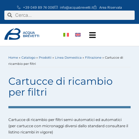
Vai
+39 049 89 74 006
info@acquabrevetti.it
Area Riservata
al
Cerca
Cerca
contenuto
Home
»
Catalogo
»
Prodotti
»
Linea Domestica
»
Filtrazione
»
Cartucce di
ricambio per filtri
Cartucce di ricambio
per filtri
Cartucce di ricambio per filtri semi-automatici ed automatici
(per cartucce con micronaggi diversi dallo standard consultare il
listino ricambi in vigore)