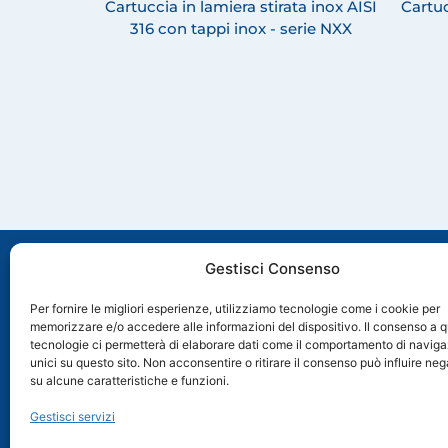
Cartuccia in lamiera stirata inox AISI
Cartuc
316 con tappi inox - serie NXX
Gestisci Consenso
Per fornire le migliori esperienze, utilizziamo tecnologie come i cookie per
memorizzare e/o accedere alle informazioni del dispositivo. Il consenso a 
Via Molveno, 8 35035 Mestrino (PD), Italia
tecnologie ci permetterà di elaborare dati come il comportamento di naviga
+39 049 89 74 006
unici su questo sito. Non acconsentire o ritirare il consenso può influire n
+39 049 89 78 649
su alcune caratteristiche e funzioni.
info@acquabrevetti.it
Gestisci servizi
acquabrevetti95@pec.it