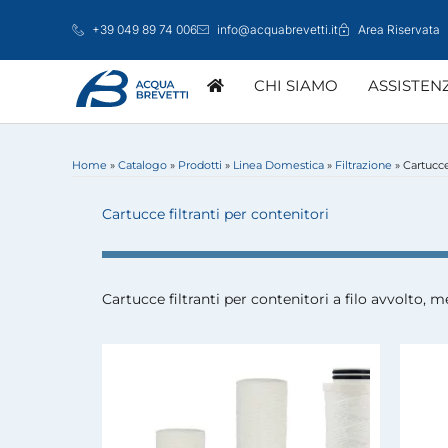
Vai
+39 049 89 74 006
info@acquabrevetti.it
Area Riservata
al
contenuto
CHI SIAMO
ASSISTEN
Home
»
Catalogo
»
Prodotti
»
Linea Domestica
»
Filtrazione
»
Cartucce
ATTIVAZIONE GARANZIA
MARKETING
CENTRI ASSISTE
LINEA DOMESTICA
Cartucce filtranti per contenitori
Cartucce filtranti per contenitori a filo avvolto, 
GROSSISTI
STUDI TECNIC