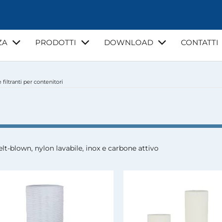
ZA
PRODOTTI
DOWNLOAD
CONTATTI
 filtranti per contenitori
NZA
VIDEO
CORSI DI FORMAZIONE
GUIDE E NORMATI
LA MIA ACQUA
melt-blown, nylon lavabile, inox e carbone attivo
I
INSTALLATORI