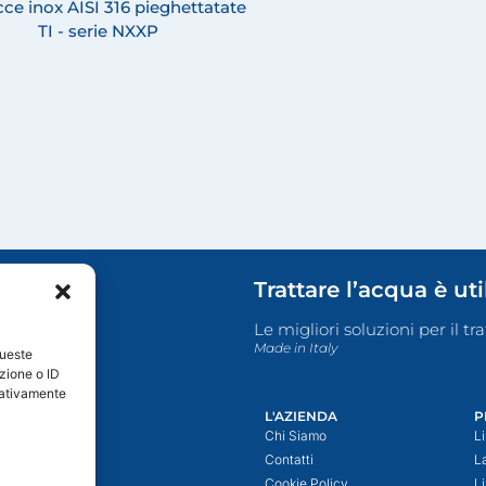
ce inox AISI 316 pieghettatate
TI - serie NXXP
Trattare l’acqua è ut
Le migliori soluzioni per il t
Made in Italy
queste
zione o ID
egativamente
L'AZIENDA
P
Chi Siamo
L
Contatti
L
Cookie Policy
L