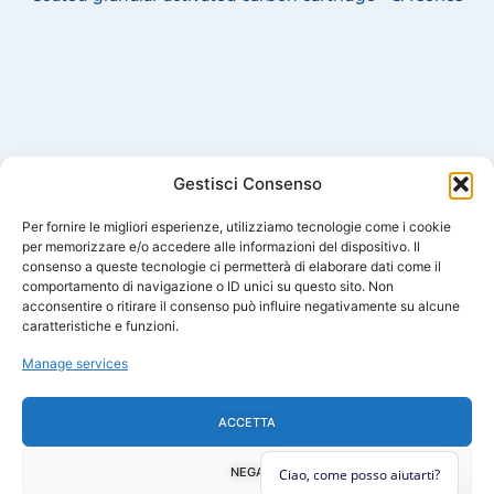
Gestisci Consenso
Per fornire le migliori esperienze, utilizziamo tecnologie come i cookie
per memorizzare e/o accedere alle informazioni del dispositivo. Il
consenso a queste tecnologie ci permetterà di elaborare dati come il
comportamento di navigazione o ID unici su questo sito. Non
acconsentire o ritirare il consenso può influire negativamente su alcune
Treating water is usefuyl and convenient!
caratteristiche e funzioni.
The best solutions for water treatment in civil and industrial sectors.
Made in Italy
Manage services
ACCETTA
COMPANY
PRODUCTS
FOLLOW US
F
Y
I
L
About Us
Domestic Line
a
o
n
i
Contacts
La Mia Acqua
NEGA
c
u
s
n
Cookie Policy
Industrial Line