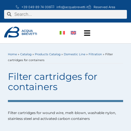
Skip
+39 049 89 74 006
info@acquabrevetti.it
Reserved Area
to
Search
Search
content
Home
»
Catalog
»
Products Catalog
»
Domestic Line
»
Filtration
»
Filter
cartridges for containers
Filter cartridges for
containers
Filter cartridges for wound wire, melt-blown, washable nylon,
stainless steel and activated carbon containers