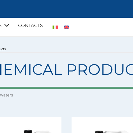
S
CONTACTS
ucts
HEMICAL PRODUC
 waters