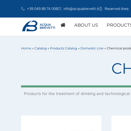
Skip
+39 049 89 74 006
info@acquabrevetti.it
Reserved Area
to
content
ABOUT US
PRODUCT
Home
»
Catalog
»
Products Catalog
»
Domestic Line
»
Chemical prod
DOMESTIC LINE
C
Products for the treatment of drinking and technological