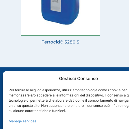
Ferrocid® 5280 S
Gestisci Consenso
Per fornire le migliori esperienze, utilizziamo tecnologie come i cookie per
memorizzare e/o accedere alle informazioni del dispositivo. Il consenso a 
Via Molveno, 8 35035 Mestrino (PD), Italia
tecnologie ci permetterà di elaborare dati come il comportamento di naviga
+39 049 89 74 006
unici su questo sito. Non acconsentire o ritirare il consenso può influire n
+39 049 89 78 649
su alcune caratteristiche e funzioni.
info@acquabrevetti.it
Manage services
acquabrevetti95@pec.it